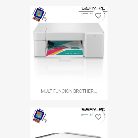
favorite_border
MULTIFUNCION BROTHER...
favorite_border