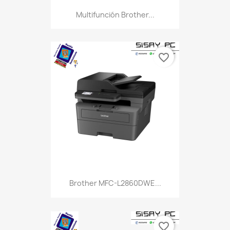
Multifunción Brother...
favorite_border
Brother MFC-L2860DWE...
favorite_border