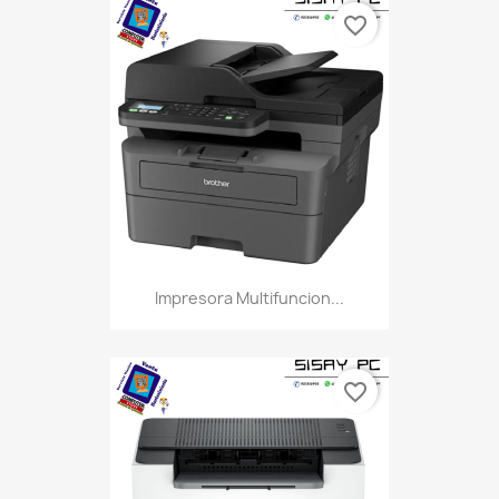
favorite_border
Impresora Multifuncion...
favorite_border