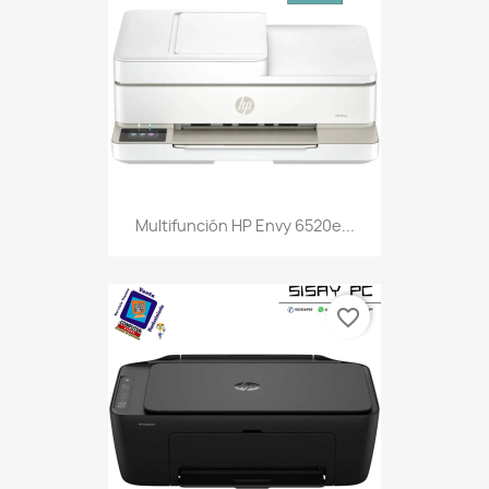
Multifunción HP Envy 6520e...
favorite_border