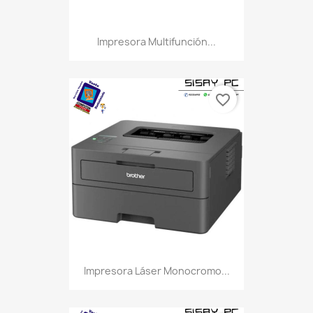
Impresora Multifunción...
favorite_border
Impresora Láser Monocromo...