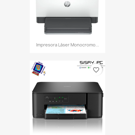
Impresora Láser Monocromo...
favorite_border