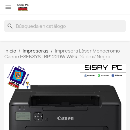

search
Inicio
Impresoras
Impresora Láser Monocromo
Canon I-SENSYS LBP122DW WiFi/ Dúplex/ Negra