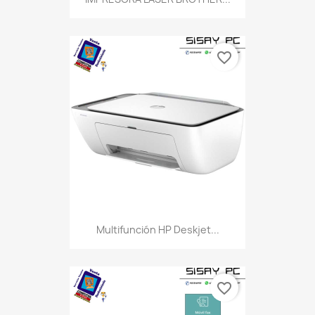
favorite_border
Multifunción HP Deskjet...
favorite_border