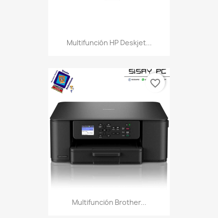
Multifunción HP Deskjet...
favorite_border
Multifunción Brother...