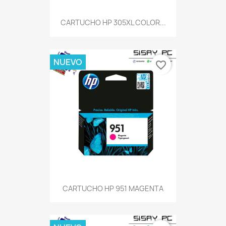
CARTUCHO HP 305XL COLOR...
NUEVO
favorite_border
CARTUCHO HP 951 MAGENTA