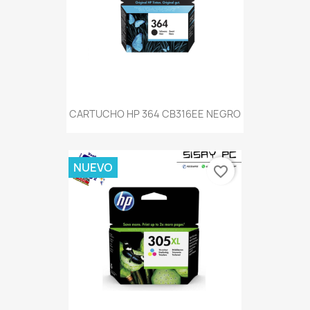
CARTUCHO HP 364 CB316EE NEGRO
NUEVO
favorite_border