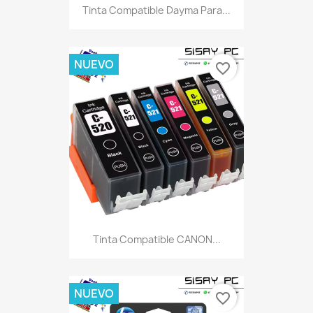
Tinta Compatible Dayma Para...
NUEVO
favorite_border
Tinta Compatible CANON...
NUEVO
favorite_border