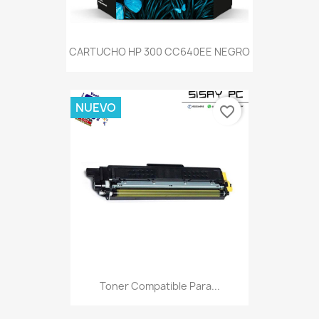
CARTUCHO HP 300 CC640EE NEGRO
NUEVO
favorite_border
Toner Compatible Para...