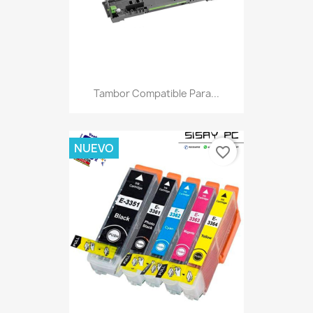
Tambor Compatible Para...
NUEVO
favorite_border