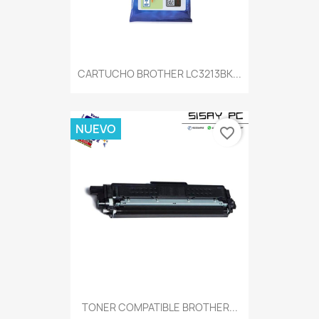
CARTUCHO BROTHER LC3213BK...
NUEVO
favorite_border
TONER COMPATIBLE BROTHER...