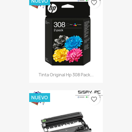
NUEVO
favorite_border
Tinta Original Hp 308 Pack...
NUEVO
favorite_border