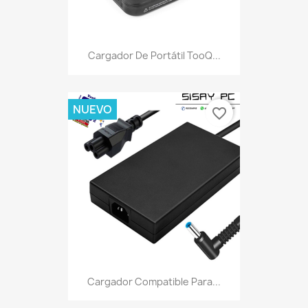
Cargador De Portátil TooQ...
NUEVO
favorite_border
Cargador Compatible Para...