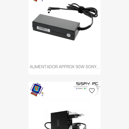
ALIMENTADOR APPROX 90W SONY...
favorite_border