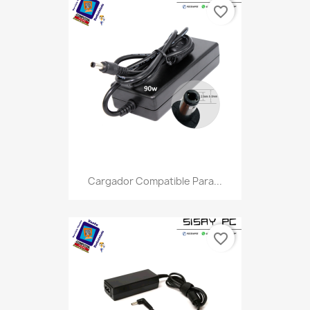
favorite_border
Cargador Compatible Para...
favorite_border