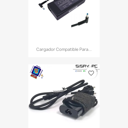
Cargador Compatible Para...
favorite_border