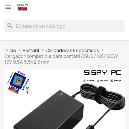

search
Inicio
Portátil
Cargadores Específicos
Cargador compatible para portátil ASUS / MSI 180W
19V 9.5A 5.5x2.5 mm