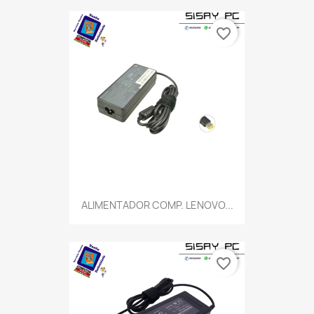
favorite_border
ALIMENTADOR COMP. LENOVO...
favorite_border