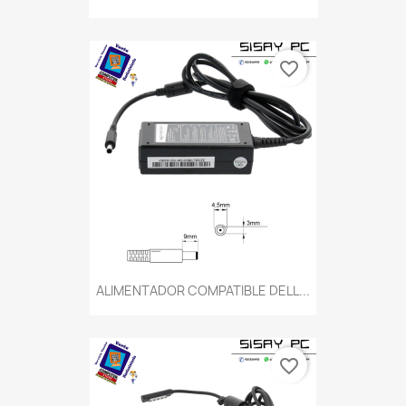
favorite_border
ALIMENTADOR COMPATIBLE DELL...
favorite_border