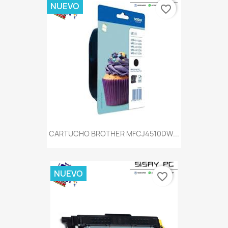
NUEVO
favorite_border
CARTUCHO BROTHER MFCJ4510DW...
NUEVO
favorite_border