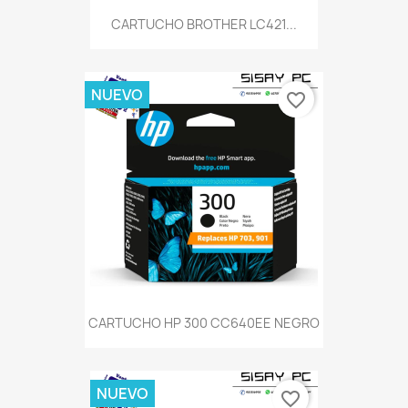
CARTUCHO BROTHER LC421...
NUEVO
favorite_border
CARTUCHO HP 300 CC640EE NEGRO
NUEVO
favorite_border