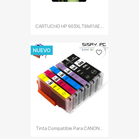
CARTUCHO HP 903XL T6M11AE...
NUEVO
favorite_border
Tinta Compatible Para CANON...