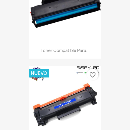
Toner Compatible Para...
NUEVO
favorite_border