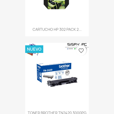
CARTUCHO HP 302 PACK 2...
NUEVO
favorite_border
TONER BROTHER TN2420 3000PG