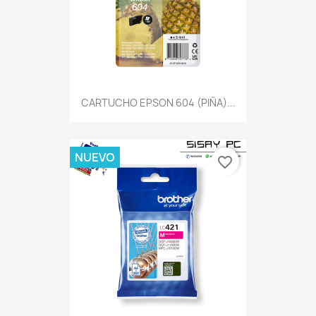
CARTUCHO EPSON 604 (PIÑA)...
NUEVO
favorite_border