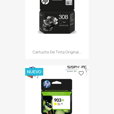
Cartucho De Tinta Original...
NUEVO
favorite_border