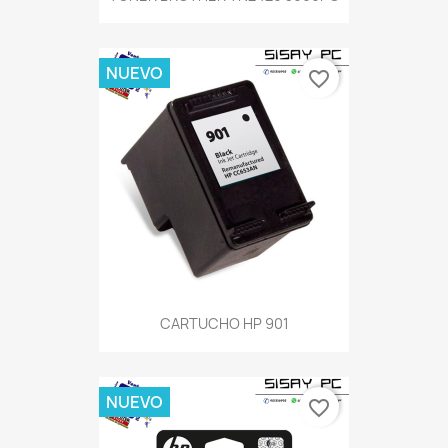
NUEVO
favorite_border
CARTUCHO HP 901
NUEVO
favorite_border