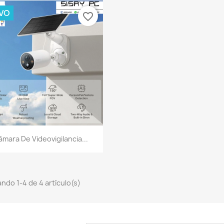
VO
favorite_border
Vista rápida

ámara De Videovigilancia...
ndo 1-4 de 4 artículo(s)