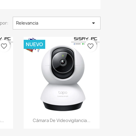

por:
Relevancia
NUEVO
favorite_border
favorite_border
Vista rápida

..
Cámara De Videovigilancia...