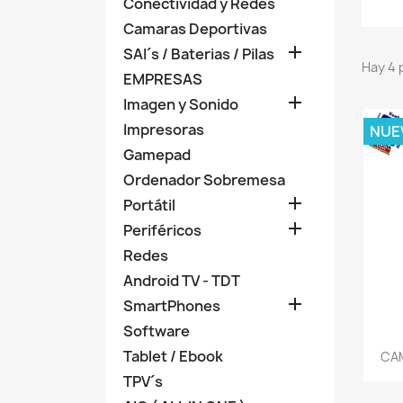
Conectividad y Redes
Camaras Deportivas

SAI´s / Baterias / Pilas
Hay 4 
EMPRESAS

Imagen y Sonido
Impresoras
NUE
Gamepad
Ordenador Sobremesa

Portátil

Periféricos
Redes
Android TV - TDT

SmartPhones
Software
Tablet / Ebook
CAM
TPV´s