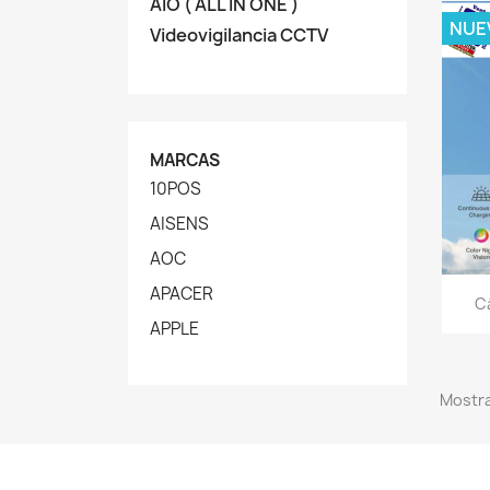
AIO ( ALL IN ONE )
NUE
Videovigilancia CCTV
MARCAS
10POS
AISENS
AOC
APACER
C
APPLE
Mostra