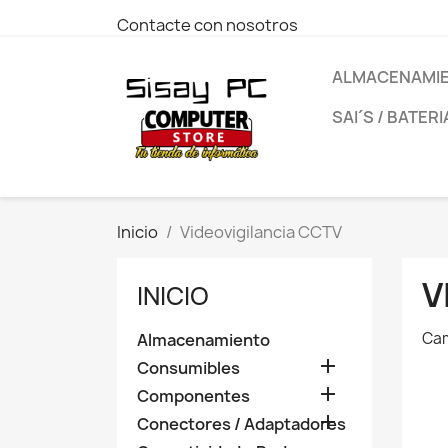
Contacte con nosotros
ALMACENAMI
SAI´S / BATERI
Inicio
Videovigilancia CCTV
V
INICIO
Cam
Almacenamiento

Consumibles

Componentes

Conectores / Adaptadores