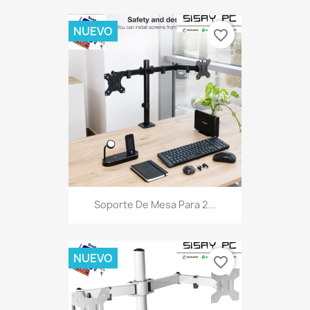
NUEVO
favorite_border
Soporte De Mesa Para 2...
NUEVO
favorite_border