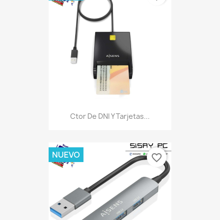
Ctor De DNI Y Tarjetas...
NUEVO
favorite_border