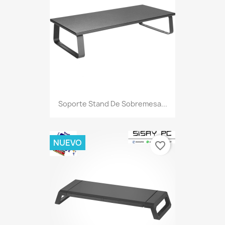
Soporte Stand De Sobremesa...
NUEVO
favorite_border