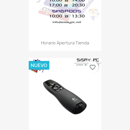
Horario Apertura Tienda
NUEVO
favorite_border