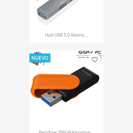
Hub USB 3.0 Aisens...
NUEVO
favorite_border
Pendrive 256GB Kingston...